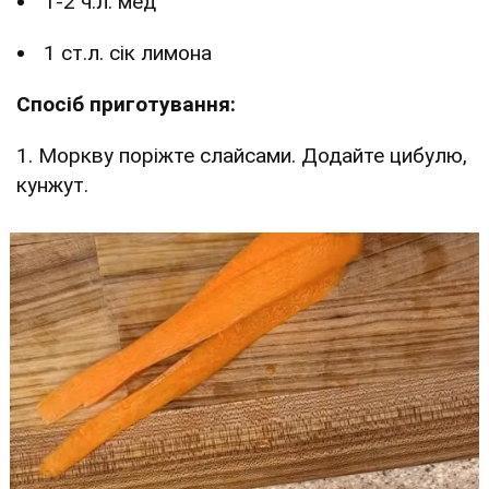
1-2 ч.л. мед
1 ст.л. сік лимона
Спосіб приготування:
1. Моркву поріжте слайсами. Додайте цибулю,
кунжут.