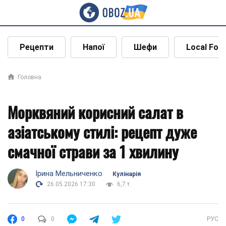
Рецепти
Напої
Шефи
Local Foo
Головна
Морквяний корисний салат в
азіатському стилі: рецепт дуже
смачної страви за 1 хвилину
Ірина Мельниченко
Кулінарія
26.05.2026 17:30
6,7 т.
0
0
РУС