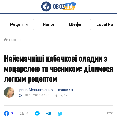
Рецепти
Напої
Шефи
Local Foo
Головна
Найсмачніші кабачкові оладки з
моцарелою та часником: ділимося
легким рецептом
Ірина Мельниченко
Кулінарія
28.05.2026 07:30
7,7 т.
0
0
РУС