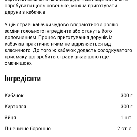
спробувати щось новеньке, можна приготувати
деруни з кабачків.
У цій страві кабачки чудово впораються з роллю
заміни головного інгредієнта або стануть його
доповненням. Процес приготування дерунів із
кабачків практично нічим не відрізняється від
класичного. До того ж кабачок додасть солодкуватого
присмаку, що зробить страву цікавішою і ще
смачнішою.
Інгредієнти
Кабачок
300 г
Картопля
300 г
Яйця
1 шт.
Пшеничне борошно
2 ст. л.