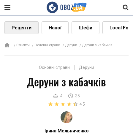
Рецепти
Напої
Шефи
Local Foo
Рецепти
Основні страви
Деруни
Деруни з кабачків
Основні страви
Деруни
Деруни з кабачків
4
35
4.5
Ірина Мельниченко