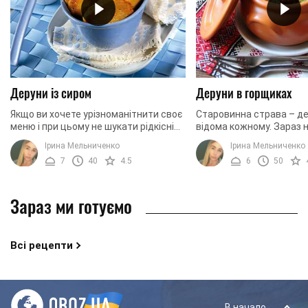
Деруни із сиром
Деруни в горщиках
Якщо ви хочете урізноманітнити своє
Старовинна страва – де
меню і при цьому не шукати рідкісні
відома кожному. Зараз н
інгредієнти для страви, можна
готують на сковорідці, 
Ірина Мельниченко
Ірина Мельниченко
приготувати деруни. Робити їх
популярним варіантом 
7
40
4.5
6
50
досить просто і ...
приготування дерунів у ..
Зараз ми готуємо
Всі рецепти
В начало