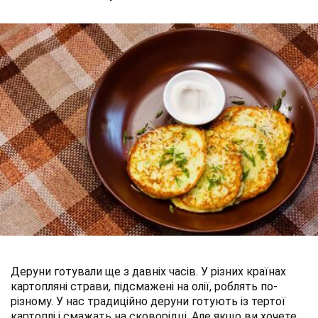
Деруни готували ще з давніх часів. У різних країнах
картопляні страви, підсмажені на олії, роблять по-
різному. У нас традиційно деруни готують із тертої
картоплі і смажать на сковорідці. Але якщо ви хочете