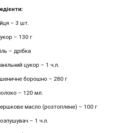
редієнти:
йця – 3 шт.
укор – 130 г
іль – дрібка
анільний цукор – 1 ч.л.
шеничне борошно – 280 г
олоко – 120 мл.
ершкове масло (розтоплене) – 100 г
озпушувач – 1 ч.л.