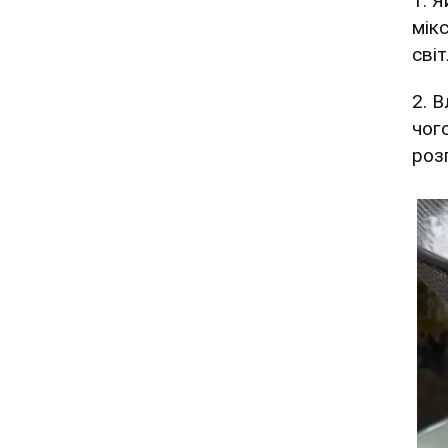
1. Я
мік
сві
2. 
чог
роз