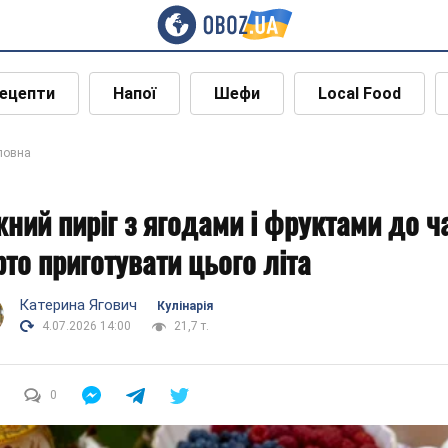
ецепти
Напої
Шефи
Local Food
ловна
жний пиріг з ягодами і фруктами до ч
рто приготувати цього літа
Катерина Ягович
Кулінарія
4.07.2026 14:00
21,7 т.
0