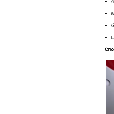
я
в
б
ш
Спо