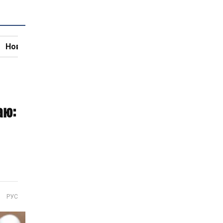
Новини кулінарії
аю:
РУС