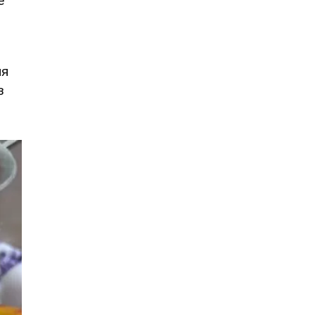
е
ля
з