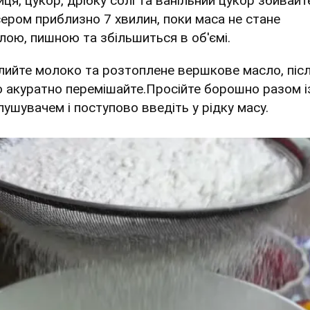
йця, цукор, дрібку солі та ванільний цукор збивайт
сером приблизно 7 хвилин, поки маса не стане
тлою, пишною та збільшиться в об'ємі.
Влийте молоко та розтоплене вершкове масло, піс
о акуратно перемішайте.Просійте борошно разом і
пушувачем і поступово введіть у рідку масу.