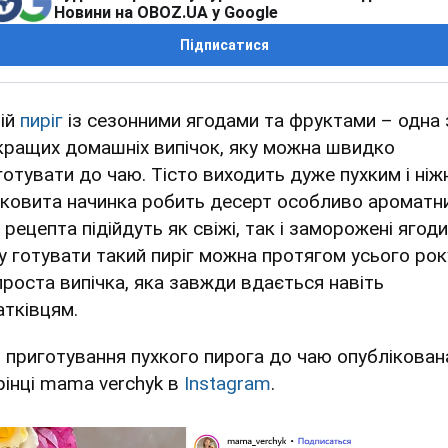
Новини на OBOZ.UA у Google
Підписатися
ній
пиріг
із сезонними ягодами та фруктами – одна 
кращих домашніх випічок, яку можна швидко
готувати до чаю. Тісто виходить дуже пухким і ніж
оковита начинка робить десерт особливо ароматн
рецепта підійдуть як свіжі, так і заморожені ягоди
у готувати такий пиріг можна протягом усього рок
проста випічка, яка завжди вдається навіть
атківцям.
я приготування пухкого пирога до чаю опублікован
рінці mama verchyk в
Instagram
.