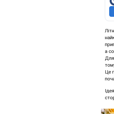
Літ
най
при
а с
Для 
том
Це 
поч
Іде
сто