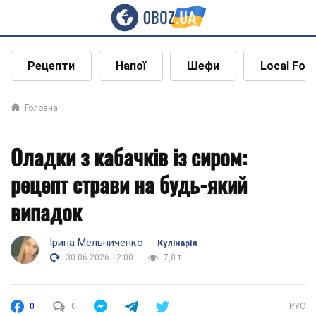
Рецепти
Напої
Шефи
Local Foo
Головна
Оладки з кабачків із сиром:
рецепт страви на будь-який
випадок
Ірина Мельниченко
Кулінарія
30.06.2026 12:00
7,8 т.
0
0
РУС