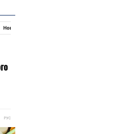
Новини кулінарії
ого
РУС