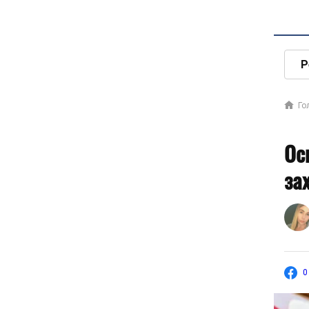
Р
Го
Ос
за
0