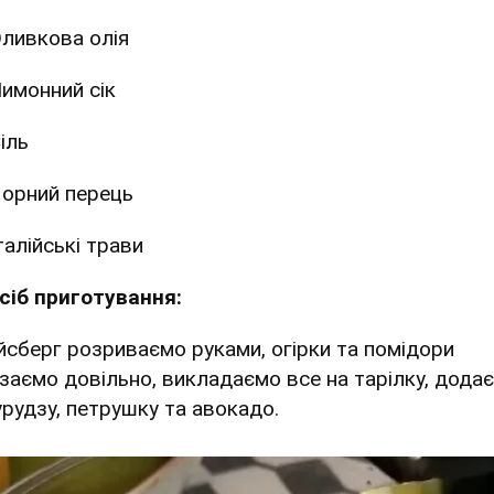
ливкова олія
имонний сік
іль
орний перець
талійські трави
сіб приготування:
Айсберг розриваємо руками, огірки та помідори
ізаємо довільно, викладаємо все на тарілку, дода
урудзу, петрушку та авокадо.