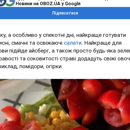
Новини на OBOZ.UA у Google
Підписатися
тку, а особливо у спекотні дні, найкраще готувати
исні, смачні та освіжаючі
салати
. Найкраще для
ови підійде айсберг, а також просто будь-яка зеле
равості та соковитості страві додадуть свіжі овочі
иклад, помідори, огірки.