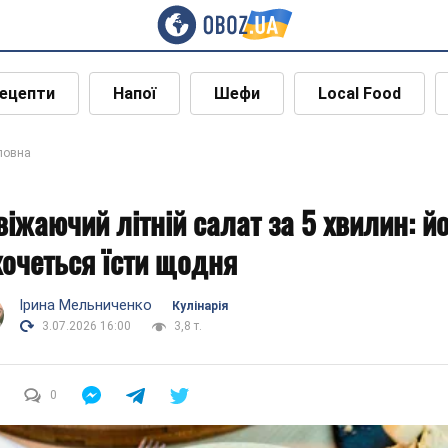
ецепти
Напої
Шефи
Local Food
ловна
віжаючий літній салат за 5 хвилин: й
хочеться їсти щодня
Ірина Мельниченко
Кулінарія
3.07.2026 16:00
3,8 т.
0