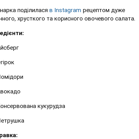
інарка поділилася
в Instagram
рецептом дуже
чного, хрусткого та корисного овочевого салата.
редієнти:
йсберг
гірок
омідори
вокадо
онсервована кукурудза
Петрушка
равка: