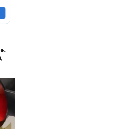
нь.
,