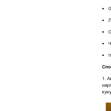
О
Л
С
Ч
І
Спо
1. 
нар
кук