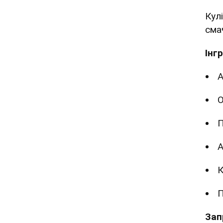
Кул
сма
Інг
А
О
П
А
К
Зап