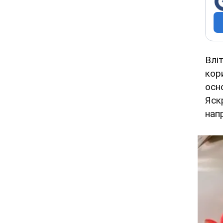
Влі
кор
осн
Яск
напр