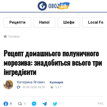
Рецепти
Напої
Шефи
Local Foo
Головна
Рецепт домашнього полуничного
морозива: знадобиться всього три
інгредієнти
Катерина Ягович
Кулінарія
30.06.2026 08:00
5,0 т.
0
0
РУС