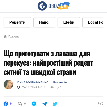
Рецепти
Напої
Шефи
Local Foo
Головна
Що приготувати з лаваша для
перекуса: найпростіший рецепт
ситної та швидкої страви
Ірина Мельниченко
Кулінарія
24.10.2024 15:00
1,7 т.
0
0
РУС