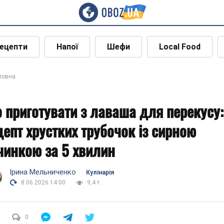
ецепти
Напої
Шефи
Local Food
ловна
 приготувати з лаваша для перекусу:
цепт хрустких трубочок із сирною
чинкою за 5 хвилин
Ірина Мельниченко
Кулінарія
8.06.2026 14:00
9,4 т.
0