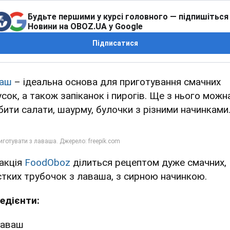
Будьте першими у курсі головного — підпишіться
Новини на OBOZ.UA у Google
Підписатися
аш
– ідеальна основа для приготування смачних
усок, а також запіканок і пирогів. Ще з нього можн
бити салати, шаурму, булочки з різними начинками
акція
FoodOboz
ділиться рецептом дуже смачних,
стких трубочок з лаваша, з сирною начинкою.
редієнти:
лаваш