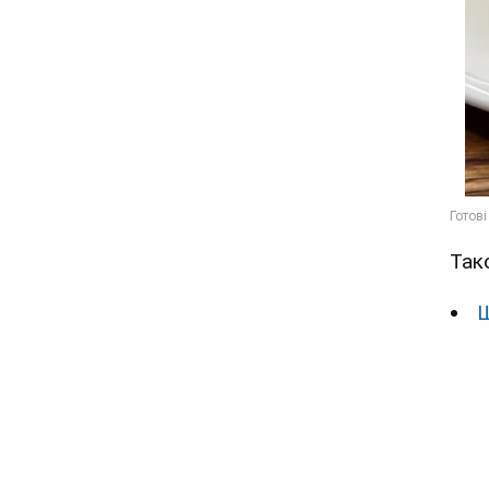
Так
Ш