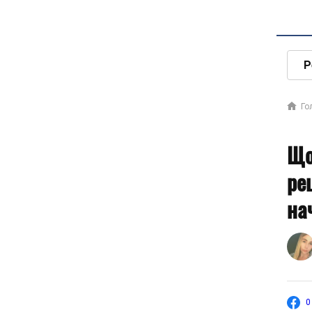
Р
Го
Що
ре
на
0