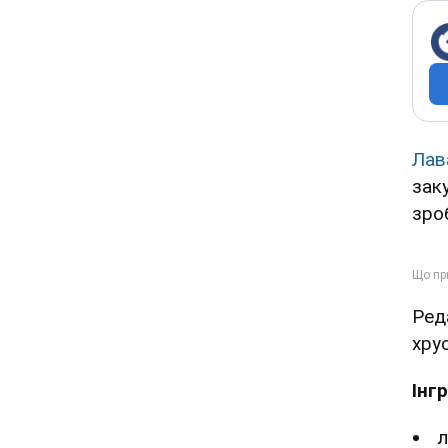
Лав
зак
зро
Ред
хру
Інг