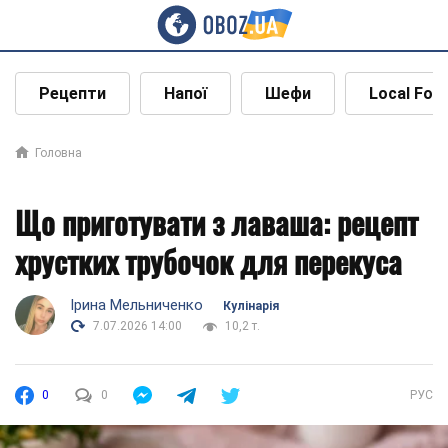
Рецепти
Напої
Шефи
Local Foo
Головна
Що приготувати з лаваша: рецепт
хрустких трубочок для перекуса
Ірина Мельниченко
Кулінарія
7.07.2026 14:00
10,2 т.
0
0
РУС