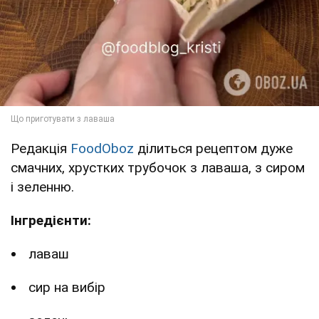
Редакція
FoodOboz
ділиться рецептом дуже
смачних, хрустких трубочок з лаваша, з сиром
і зеленню.
Інгредієнти:
лаваш
сир на вибір