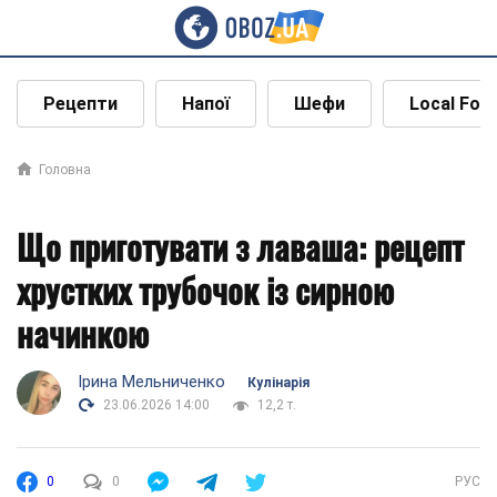
Рецепти
Напої
Шефи
Local Foo
Головна
Що приготувати з лаваша: рецепт
хрустких трубочок із сирною
начинкою
Ірина Мельниченко
Кулінарія
23.06.2026 14:00
12,2 т.
0
0
РУС