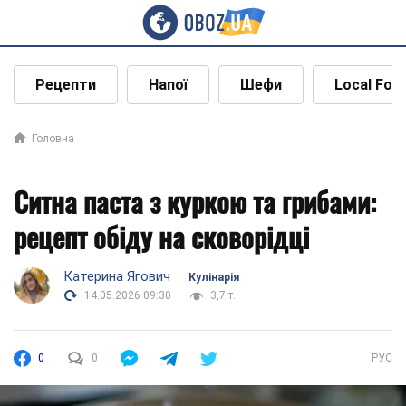
Рецепти
Напої
Шефи
Local Foo
Головна
Ситна паста з куркою та грибами:
рецепт обіду на сковорідці
Катерина Ягович
Кулінарія
14.05.2026 09:30
3,7 т.
0
0
РУС