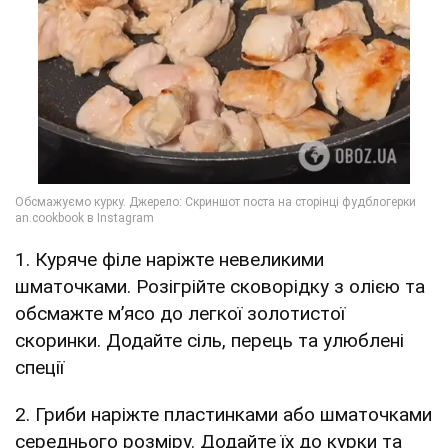
1. Куряче філе наріжте невеликими
шматочками. Розігрійте сковорідку з олією та
обсмажте м’ясо до легкої золотистої
скоринки. Додайте сіль, перець та улюблені
спеції
2. Гриби наріжте пластинками або шматочками
середнього розміру. Додайте їх до курки та