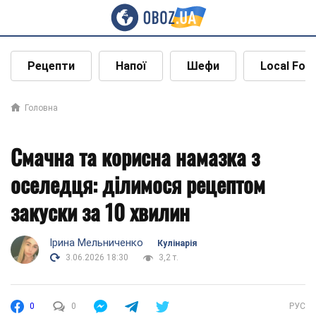
Рецепти
Напої
Шефи
Local Foo
Головна
Смачна та корисна намазка з
оселедця: ділимося рецептом
закуски за 10 хвилин
Ірина Мельниченко
Кулінарія
3.06.2026 18:30
3,2 т.
0
0
РУС