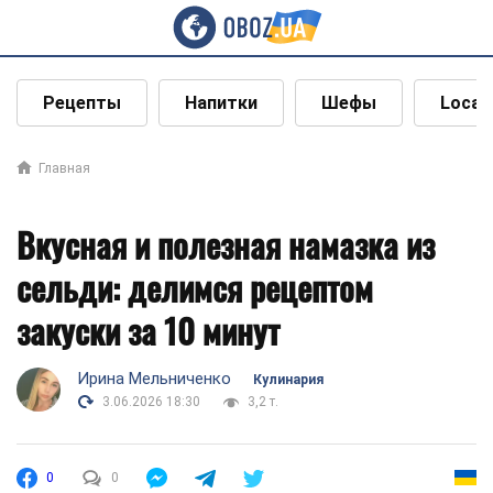
Рецепты
Напитки
Шефы
Local
Главная
Вкусная и полезная намазка из
сельди: делимся рецептом
закуски за 10 минут
Ирина Мельниченко
Кулинария
3.06.2026 18:30
3,2 т.
0
0