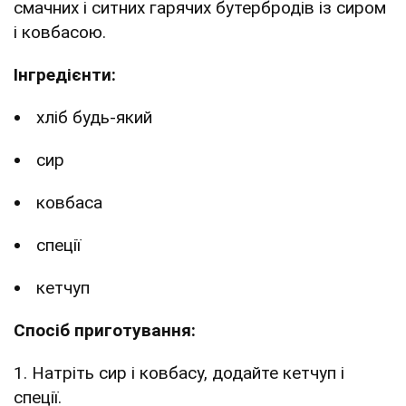
смачних і ситних гарячих бутербродів із сиром
і ковбасою.
Інгредієнти:
хліб будь-який
сир
ковбаса
спеції
кетчуп
Спосіб приготування:
1. Натріть сир і ковбасу, додайте кетчуп і
спеції.