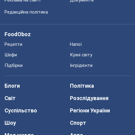
Реклама на сайті
Документи
Редакційна політика
FoodOboz
Рецепти
Напої
Шефи
Кухні світу
Підбірки
Інгрідієнти
Блоги
Політика
Світ
Розслідування
Суспільство
Регіони України
Шоу
Спорт