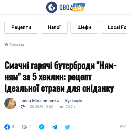
Рецепти
Напої
Шефи
Local Foo
Головна
Смачні гарячі бутерброди "Ням-
ням" за 5 хвилин: рецепт
ідеальної страви для сніданку
Ірина Мельниченко
Кулінарія
1.06.2026 10:00
20,7 т.
0
0
РУС