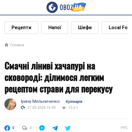
Рецепти
Напої
Шефи
Local Foo
Головна
Смачні ліниві хачапурі на
сковороді: ділимося легким
рецептом страви для перекусу
Ірина Мельниченко
Кулінарія
27.05.2026 16:00
10,6 т.
0
0
РУС