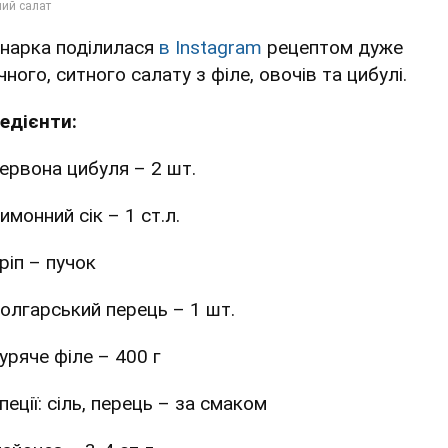
інарка поділилася
в Instagram
рецептом дуже
ного, ситного салату з філе, овочів та цибулі.
редієнти:
ервона цибуля – 2 шт.
имонний сік – 1 ст.л.
ріп – пучок
олгарський перець – 1 шт.
уряче філе – 400 г
пеції: сіль, перець – за смаком