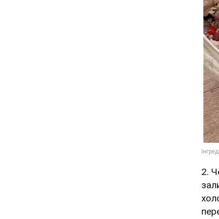
2. 
зал
хол
пер