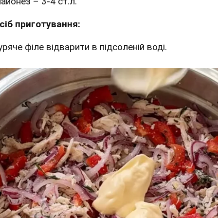
айонез – 3-4 ст.л.
сіб приготування:
уряче філе відварити в підсоленій воді.