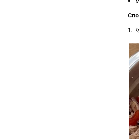
м
Спо
1. К