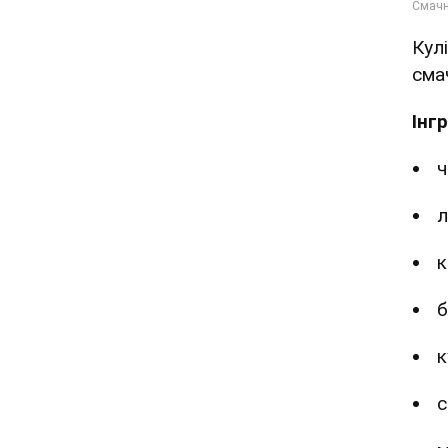
Кул
смач
Інг
ч
л
к
б
к
с