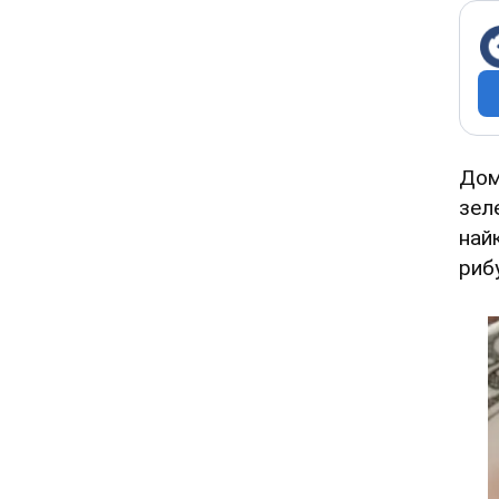
Дом
зел
най
рибу