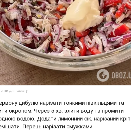
Червону цибулю нарізати тонкими півкільцями та
ити окропом. Через 5 хв. злити воду та промити
одною водою. Додати лимонний сік, нарізаний кріп
емішати. Перець нарізати смужками.