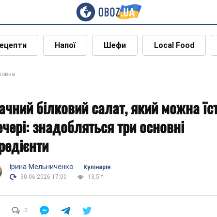
ецепти
Напої
Шефи
Local Food
ловна
ачний білковий салат, який можна їс
ечері: знадобляться три основні
гредієнти
Ірина Мельниченко
Кулінарія
30.06.2026 17:00
13,5 т.
0