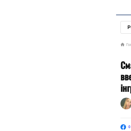
Р
Го
См
вв
ін
0