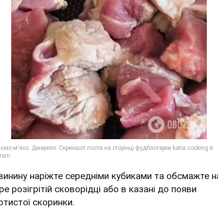
Свинину наріжте середніми кубиками та обсмажте н
е розігрітій сковорідці або в казані до появи
отистої скоринки.