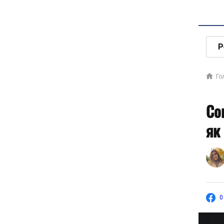
Р
Го
Со
як
0