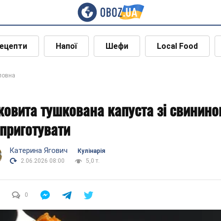
ецепти
Напої
Шефи
Local Food
ловна
ковита тушкована капуста зі свинино
 приготувати
Катерина Ягович
Кулінарія
2.06.2026 08:00
5,0 т.
0