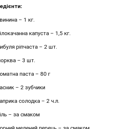
редієнти:
винина – 1 кг.
ілокачанна капуста – 1,5 кг.
ибуля ріпчаста – 2 шт.
орква – 3 шт.
оматна паста – 80 г
асник – 2 зубчики
априка солодка – 2 ч.л.
іль – за смаком
орний мелений перець – за смаком