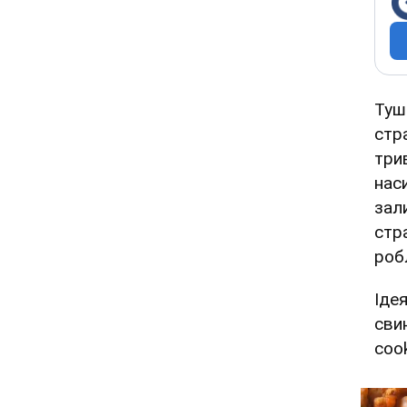
Туш
стр
три
нас
зал
стр
роб
Іде
сви
coo