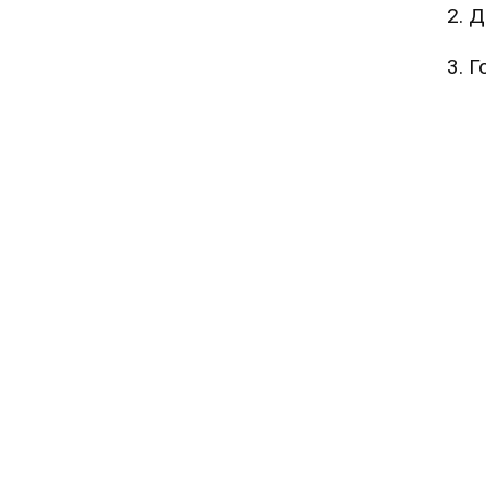
2. 
3. Г