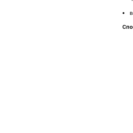
в
Спо