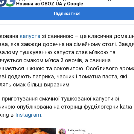
Новини на OBOZ.UA у Google
Підписатися
кована
капуста
зі свининою – це класична домаш
ава, яка завжди доречна на сімейному столі. Завд
валому тушкуванню капуста стає м'якою та
ичується смаком м'яса й овочів, а свинина
ишається ніжною та соковитою. Особливого аром
аві додають паприка, часник і томатна паста, які
лять смак більш виразним.
я приготування смачної тушкованої капусти зі
ниною опублікована на сторінці фудблогерки katia
king в
Instagram
.