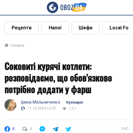
Рецепти
Напої
Шефи
Local Foo
Головна
Соковиті курячі котлети:
розповідаємо, що обов'язково
потрібно додати у фарш
Ірина Мельниченко
Кулінарія
11.10.2024 12:07
1,0 т.
0
0
РУС