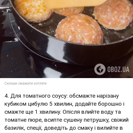
4. Для томатного соусу: обсмажте нарізану
кубиком цибулю 5 хвилин, додайте борошно і
смажте ще 1 хвилину. Опісля влийте воду та
томатне пюре, всипте сушену петрушку, свіжий
базилік, спеції, доведіть до смаку і вилийте в