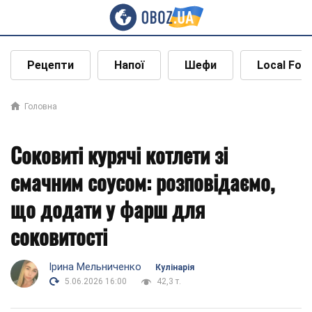
Рецепти
Напої
Шефи
Local Foo
Головна
Соковиті курячі котлети зі
смачним соусом: розповідаємо,
що додати у фарш для
соковитості
Ірина Мельниченко
Кулінарія
5.06.2026 16:00
42,3 т.