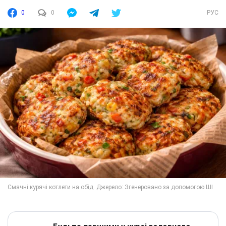
0
0
РУС