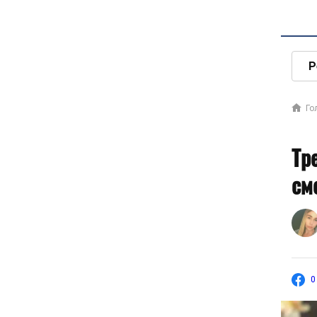
Р
Го
Тр
см
0