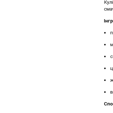
Кул
сма
Інг
п
м
с
ц
ж
в
Спо