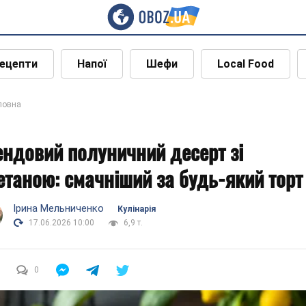
ецепти
Напої
Шефи
Local Food
ловна
ендовий полуничний десерт зі
етаною: смачніший за будь-який торт
Ірина Мельниченко
Кулінарія
17.06.2026 10:00
6,9 т.
0