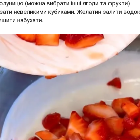
Полуницю (можна вибрати інші ягоди та фрукти)
ізати невеликими кубиками. Желатин залити водо
ишити набухати.