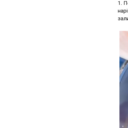
1. 
нар
зал