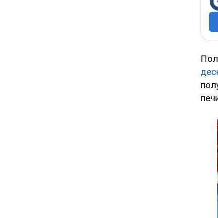
Пол
дес
пол
печ