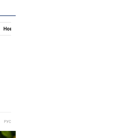
Новини кулінарії
РУС