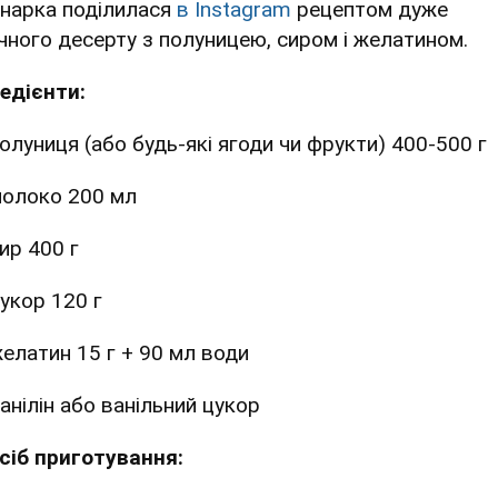
інарка поділилася
в Instagram
рецептом дуже
чного десерту з полуницею, сиром і желатином.
редієнти:
олуниця (або будь-які ягоди чи фрукти) 400-500 г
олоко 200 мл
ир 400 г
укор 120 г
елатин 15 г + 90 мл води
анілін або ванільний цукор
сіб приготування: