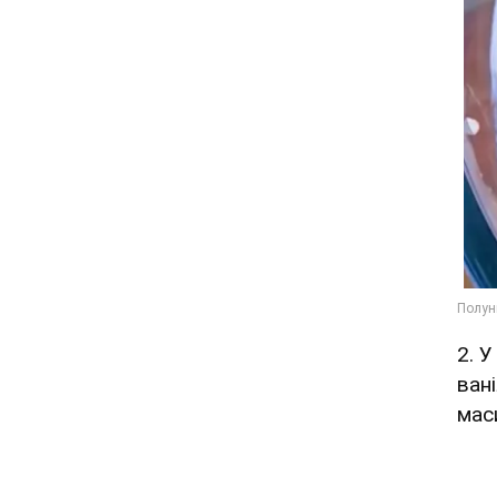
2. У
ван
мас