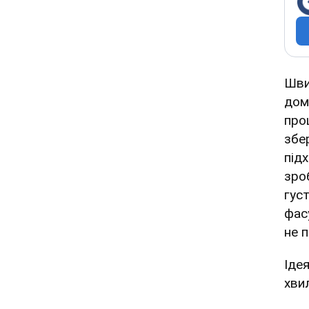
Шви
дом
про
збе
під
зро
гус
фас
не 
Іде
хви