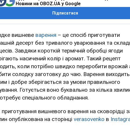
Новини на OBOZ.UA у Google
Підписатися
дке вишневе
варення
– це спосіб приготувати
ашній десерт без тривалого уварювання та склад
цесів. Завдяки короткій термічній обробці ягоди
рігають насичений колір і аромат. Такий рецепт
ходить, коли потрібно швидко переробити врожай 
бити солодку заготовку до чаю. Варення виходить
тим і добре зберігається за умови правильного
ування. Готується воно буквально за кілька хвилин
потребує спеціального обладнання.
я приготування вишневого варення на сковорідці з
лин опублікована на сторінці
verasovenko
в
Instag