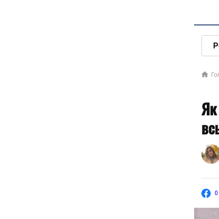
Р
Го
Як
вс
0