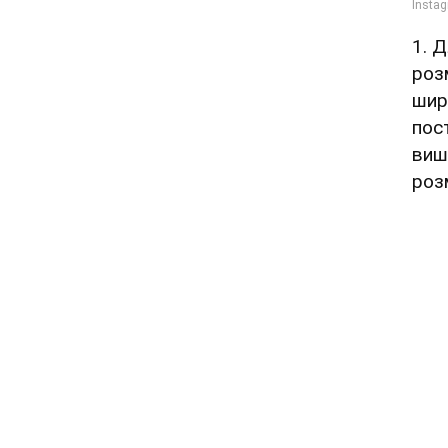
1. 
роз
шир
пос
виш
роз