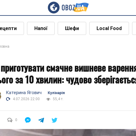
ецепти
Напої
Шефи
Local Food
ловна
 приготувати смачне вишневе варенн
ього за 10 хвилин: чудово зберігаєтьс
Катерина Ягович
Кулінарія
4.07.2026 22:00
55,4 т.
0