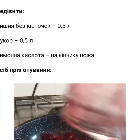
редієнти:
ишня без кісточок – 0,5 л
укор – 0,5 л
имонна кислота – на кінчику ножа
сіб приготування: