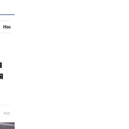
Новини кулінарії
я
я
РУС