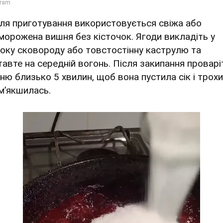
Для приготування використовується свіжа або
морожена вишня без кісточок. Ягоди викладіть у
оку сковороду або товстостінну каструлю та
тавте на середній вогонь. Після закипання проварі
ню близько 5 хвилин, щоб вона пустила сік і трохи
м’якшилась.