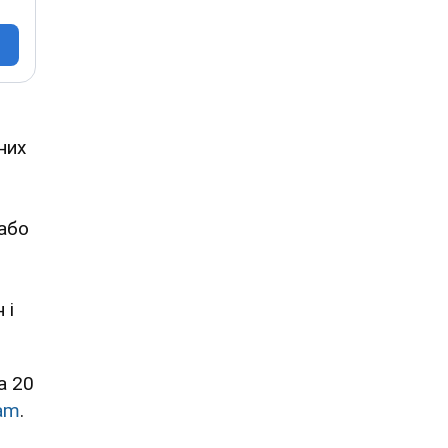
них
або
 і
а 20
ram
.