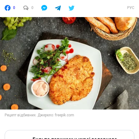
0
0
РУС