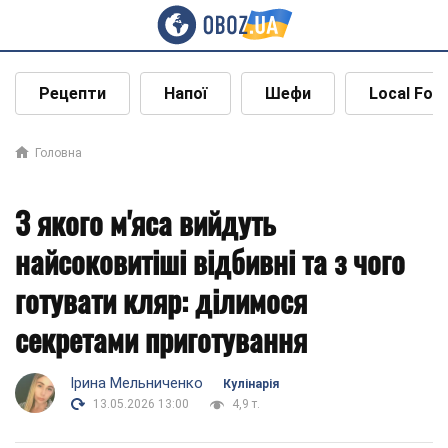
Рецепти
Напої
Шефи
Local Foo
Головна
З якого м'яса вийдуть
найсоковитіші відбивні та з чого
готувати кляр: ділимося
секретами приготування
Ірина Мельниченко
Кулінарія
13.05.2026 13:00
4,9 т.