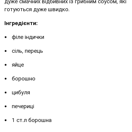
дуже смачних відбивних із грибним соусом, які
готуються дуже швидко.
Інгредієнти:
філе індички
сіль, перець
яйце
борошно
цибуля
печериці
1 ст.л борошна