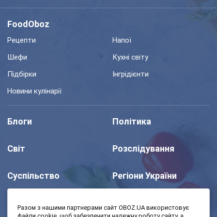
FoodOboz
Рецепти
Напої
Шефи
Кухні світу
Підбірки
Інгрідієнти
Новини кулінарії
Блоги
Політика
Світ
Розслідування
Суспільство
Регіони України
Шоу
Спорт
Разом з нашими партнерами сайт OBOZ.UA використовує
файли cookie, щоб забезпечити належну роботу сайту, а