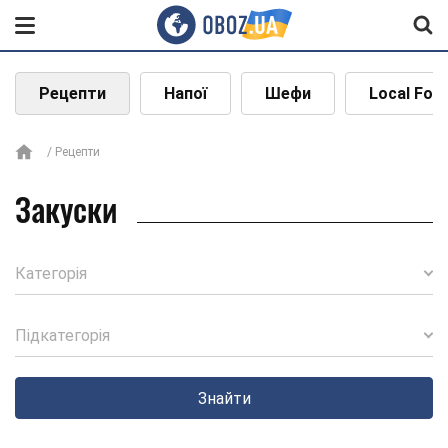
Рецепти
Напої
Шефи
Local Foo
Рецепти
Закуски
Категорія
Підкатегорія
Знайти