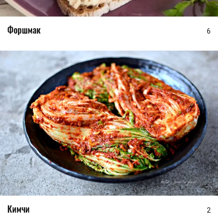
Форшмак
6
Кимчи
2