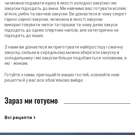
чи можна подавати курку в якості холодної закуски і які
закуски підходять до вина. Ми навчимо вас готувати всілякі
м'ясні, рибні та овочеві закуски. Ви дізнаєтеся в чому секрет
гарної сирної закуски, чи можна в якості закуски
використовувати чипси та горішки та чому деякі закуси
підходять до одних спиртних напоїв, але категорично не
підходять до інших.
З нами ви дізнаєтеся як приготувати найпростішу і смачну
закуску, скільки в середньому можна зберігати закуску в
холодильнику і які закуски більше подобаються чоловікам, а
які - жінкам.
Готуйте з нами, пригощайте ваших гостей, освоюйте нові
рецепти й у вас все обов'язково вийде.
Зараз ми готуємо
Всі рецепти