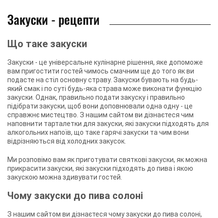
Закуски - рецепти
Що таке закуски
Закуски - це універсальне кулінарне рішення, яке допоможе
вам пригостити гостей чимось смачним ще до того як ви
подасте на стіл основну страву. Закуски бувають на будь-
який смак і по суті будь-яка страва може виконати функцію
закуски. Однак, правильно подати закуску і правильно
підібрати закуски, щоб вони доповнювали одна одну - це
справжнє мистецтво. З нашим сайтом ви дізнаєтеся чим
наповнити тарталетки для закуски, які закуски підходять для
алкогольних напоїв, що таке гарячі закуски та чим вони
відрізняються від холодних закусок.
Ми розповімо вам як приготувати святкові закуски, як можна
прикрасити закуски, які закуски підходять до пива і якою
закускою можна здивувати гостей.
Чому закуски до пива солоні
З нашим сайтом ви дізнаєтеся чому закуски до пива солоні,