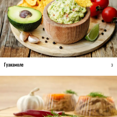
Гуакамоле
3