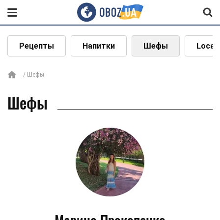
Рецепты
Напитки
Шефы
Local
Шефы
Шефы