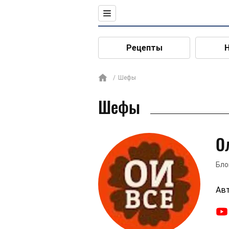
Рецепты
Шефы
Шефы
О
Бло
Авт