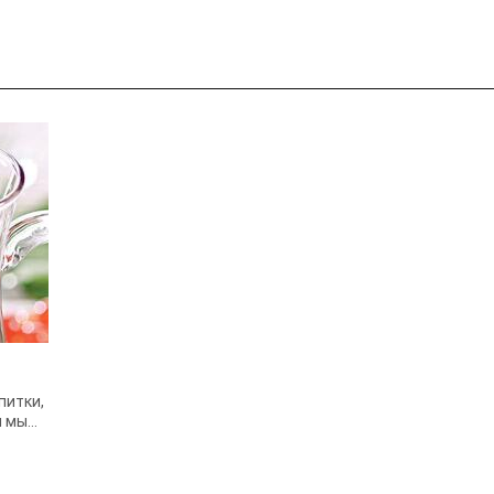
питки,
я мы