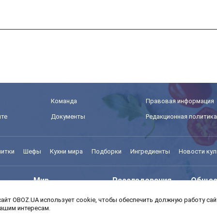
Команда
Правовая информация
йте
Документы
Редакционная политика
питки
Шефы
Кухни мира
Подборки
Ингредиенты
Новости кул
Мир
Расследования
Общес
айт OBOZ.UA использует cookie, чтобы обеспечить должную работу сайт
Моя школа
Авто
MedOb
вашим интересам.