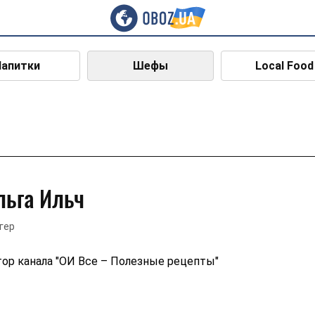
Напитки
Шефы
Local Food
льга Ильч
гер
ор канала "ОИ Все – Полезные рецепты"