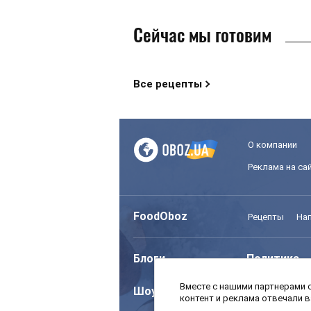
Сейчас мы готовим
Все рецепты
О компании
Реклама на са
FoodOboz
Рецепты
На
Блоги
Политика
Вместе с нашими партнерами с
Шоу
Спорт
контент и реклама отвечали 