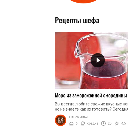
Рецепты шефа
Морс из замороженной смородины
Вы всегда любите свежие вкусные на
но не знаете как их готовить? Сегодн
вас научим приготовить полезный и
Ольга Ильч
вкусный морс из смородины. А ...
6
средне
25
4.5