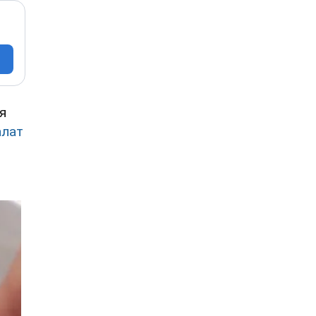
я
алат