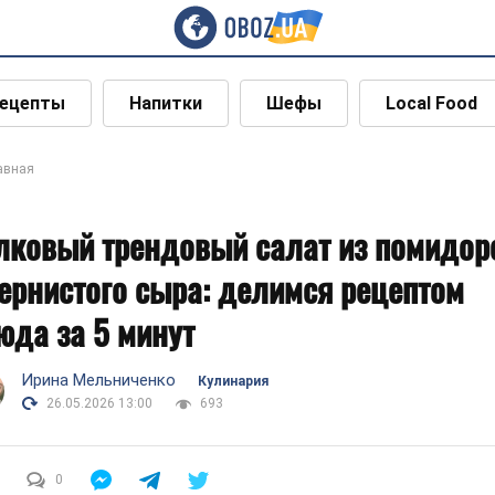
ецепты
Напитки
Шефы
Local Food
авная
лковый трендовый салат из помидор
зернистого сыра: делимся рецептом
юда за 5 минут
Ирина Мельниченко
Кулинария
26.05.2026 13:00
693
0