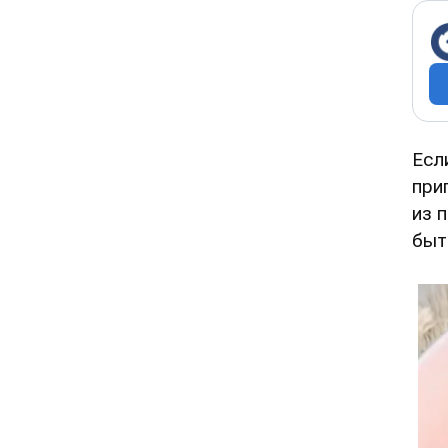
Есл
при
из 
быт