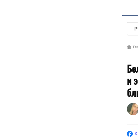
Р
Гл
Бе
и 
бл
0