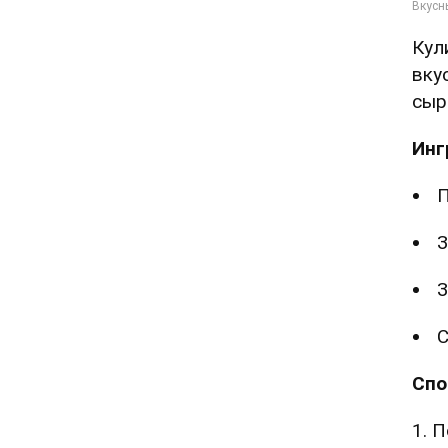
Кул
вку
сыр
Инг
З
З
С
Спо
1. 