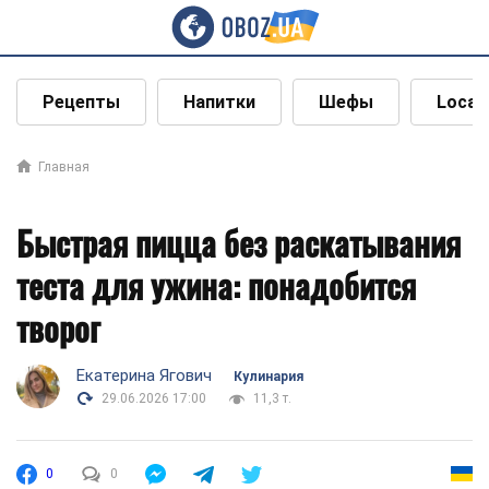
Рецепты
Напитки
Шефы
Local
Главная
Быстрая пицца без раскатывания
теста для ужина: понадобится
творог
Екатерина Ягович
Кулинария
29.06.2026 17:00
11,3 т.
0
0