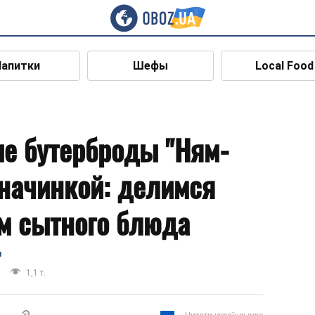
Напитки
Шефы
Local Food
е бутерброды "Ням-
 начинкой: делимся
м сытного блюда
я
1,1 т.