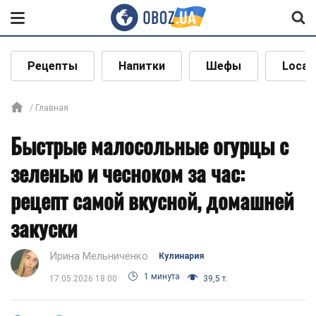
Рецепты
Напитки
Шефы
Local
Главная
Быстрые малосольные огурцы с
зеленью и чесноком за час:
рецепт самой вкусной, домашней
закуски
Ирина Мельниченко
Кулинария
1 минута
17.05.2026 18:00
39,5 т.