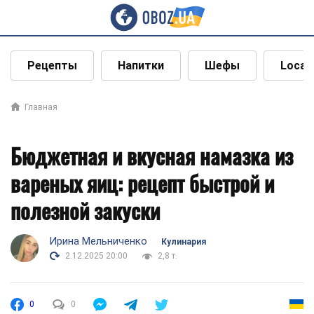
Рецепты
Напитки
Шефы
Local
Главная
Бюджетная и вкусная намазка из
вареных яиц: рецепт быстрой и
полезной закуски
Ирина Мельниченко
Кулинария
2.12.2025 20:00
2,8 т.
0
0