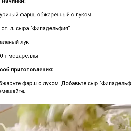
 начинки:
уриный фарш, обжаренный с луком
 ст. л. сыра "Филадельфия"
еленый лук
0 г моцареллы
соб приготовления:
Обжарьте фарш с луком. Добавьте сыр "Филадельф
емешайте.