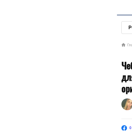
Р
Гл
Че
дл
ор
0