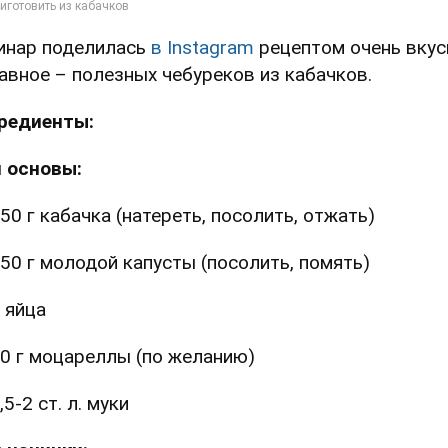
инар поделилась
в Instagram
рецептом очень вкус
лавное – полезных чебуреков из кабачков.
редиенты:
 основы:
50 г кабачка (натереть, посолить, отжать)
50 г молодой капусты (посолить, помять)
 яйца
0 г моцареллы (по желанию)
,5-2 ст. л. муки