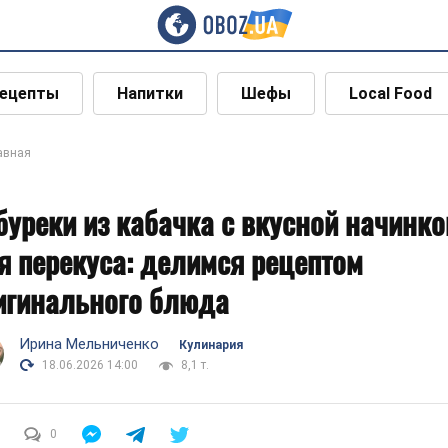
ецепты
Напитки
Шефы
Local Food
авная
буреки из кабачка с вкусной начинко
я перекуса: делимся рецептом
игинального блюда
Ирина Мельниченко
Кулинария
18.06.2026 14:00
8,1 т.
0