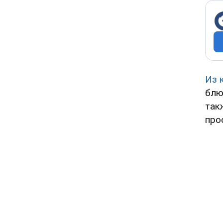
Из 
блю
так
про