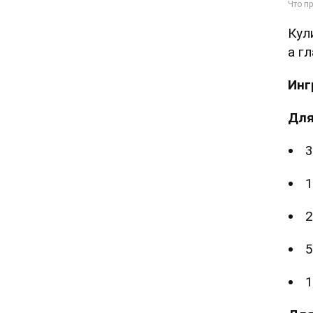
Кул
а г
Инг
Для
3
1
2
5
1