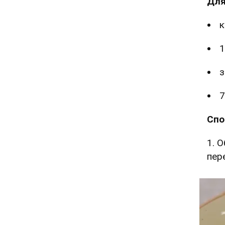
Для
к
1
з
7
Спо
1. 
пер