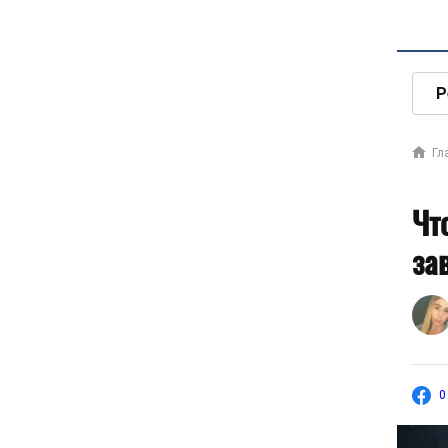
Р
Гл
Чт
за
0