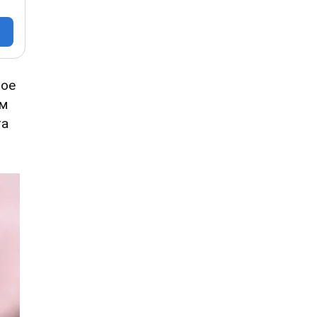
ное
ом
та