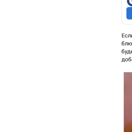
Есл
блю
буд
доб