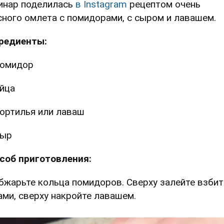
инар поделилась
в Instagram
рецептом очень
сного омлета с помидорами, с сыром и лавашем.
редиенты:
помидор
йца
ортилья или лаваш
сыр
соб приготовления:
Обжарьте кольца помидоров. Сверху залейте взби
ами, сверху накройте лавашем.