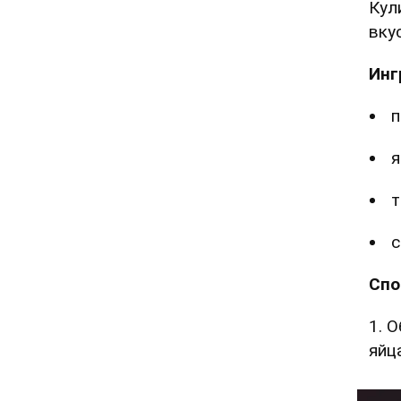
Кул
вку
Инг
я
т
Спо
1. 
яйц