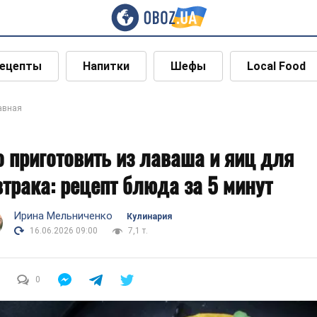
ецепты
Напитки
Шефы
Local Food
авная
о приготовить из лаваша и яиц для
втрака: рецепт блюда за 5 минут
Ирина Мельниченко
Кулинария
16.06.2026 09:00
7,1 т.
0