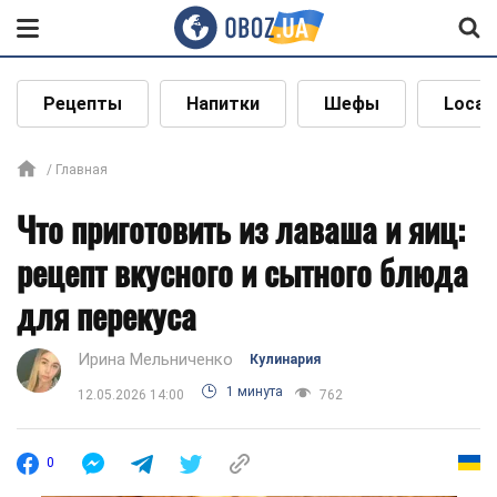
Рецепты
Напитки
Шефы
Local
Главная
Что приготовить из лаваша и яиц:
рецепт вкусного и сытного блюда
для перекуса
Ирина Мельниченко
Кулинария
1 минута
12.05.2026 14:00
762
0