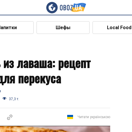
Напитки
Шефы
Local Food
 из лаваша: рецепт
для перекуса
я
37,3 т.
Читати українською