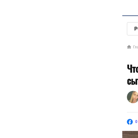
Р
Гл
Чт
сы
0