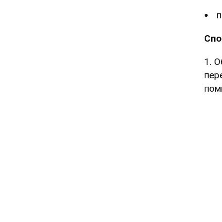
Спо
1. 
пер
пом