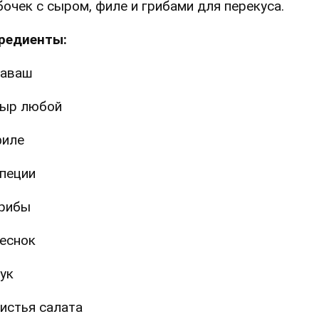
бочек с сыром, филе и грибами для перекуса.
редиенты:
лаваш
ыр любой
филе
пеции
рибы
еснок
ук
истья салата