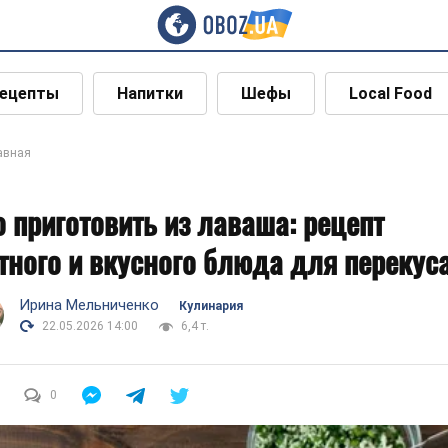
ецепты
Напитки
Шефы
Local Food
авная
о приготовить из лаваша: рецепт
тного и вкусного блюда для перекус
Ирина Мельниченко
Кулинария
22.05.2026 14:00
6,4 т.
0