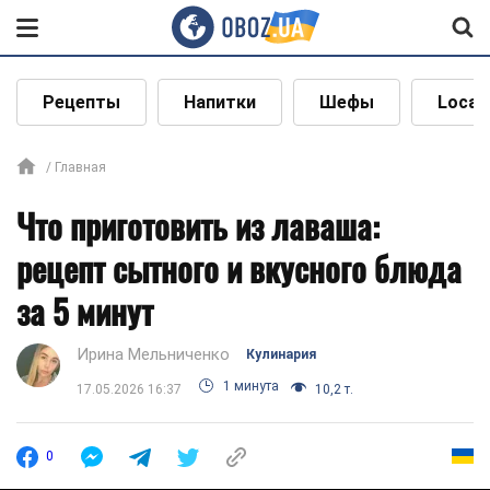
Рецепты
Напитки
Шефы
Local
Главная
Что приготовить из лаваша:
рецепт сытного и вкусного блюда
за 5 минут
Ирина Мельниченко
Кулинария
1 минута
17.05.2026 16:37
10,2 т.
0