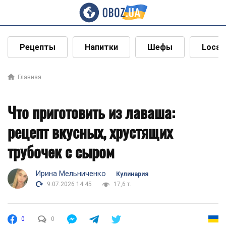
Рецепты
Напитки
Шефы
Local
Главная
Что приготовить из лаваша:
рецепт вкусных, хрустящих
трубочек с сыром
Ирина Мельниченко
Кулинария
9.07.2026 14:45
17,6 т.
0
0