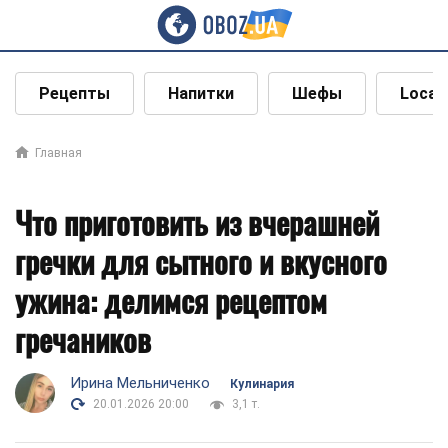
Рецепты
Напитки
Шефы
Local
Главная
Что приготовить из вчерашней
гречки для сытного и вкусного
ужина: делимся рецептом
гречаников
Ирина Мельниченко
Кулинария
20.01.2026 20:00
3,1 т.