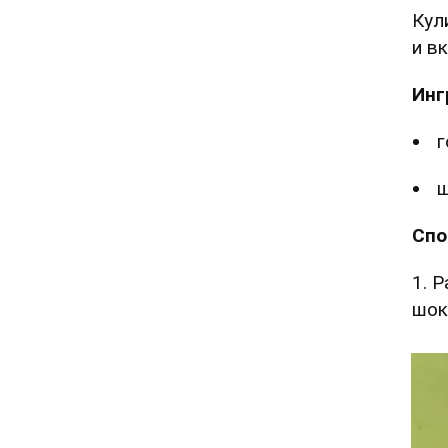
Кул
и в
Инг
г
Спо
1. 
шок