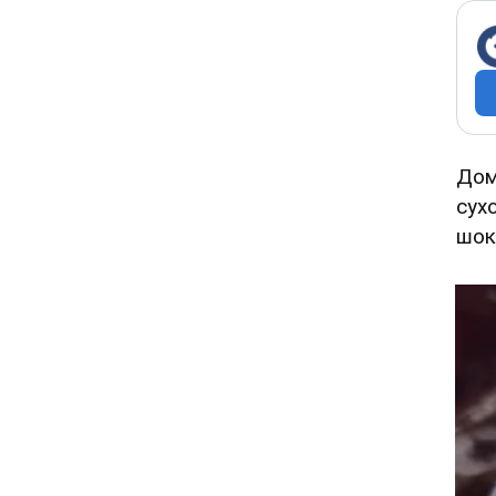
До
сух
шок