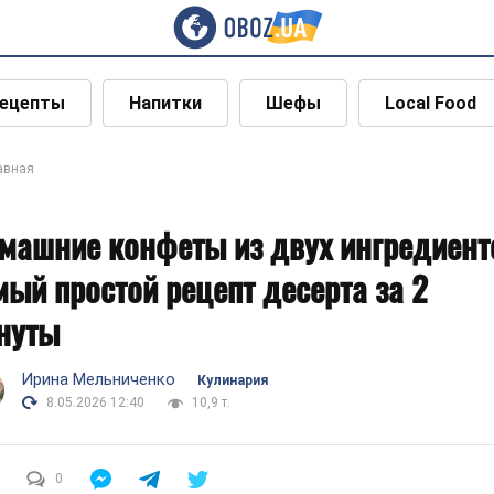
ецепты
Напитки
Шефы
Local Food
авная
машние конфеты из двух ингредиент
мый простой рецепт десерта за 2
нуты
Ирина Мельниченко
Кулинария
8.05.2026 12:40
10,9 т.
0