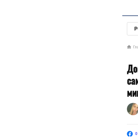
Р
Гл
До
са
ми
0