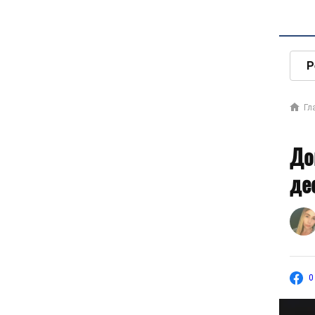
Р
Гл
До
де
0