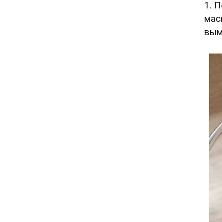
1. 
мас
вым