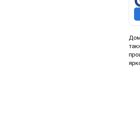
До
так
про
ярк