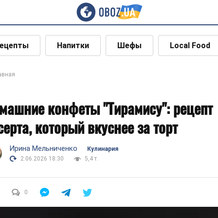
ецепты
Напитки
Шефы
Local Food
авная
машние конфеты "Тирамису": рецепт
серта, который вкуснее за торт
Ирина Мельниченко
Кулинария
2.06.2026 18:30
5,4 т.
0