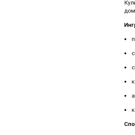
Кул
дом
Инг
п
с
с
к
а
к
Спо