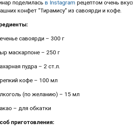
инар поделилась
в Instagram
рецептом очень вку
ашних конфет "Тирамису" из савоярди и кофе.
редиенты:
еченье савоярди – 300 г
ыр маскарпоне – 250 г
ахарная пудра – 2 ст.л.
репкий кофе – 100 мл
лкоголь (по желанию) – 15 мл
акао – для обкатки
соб приготовления: