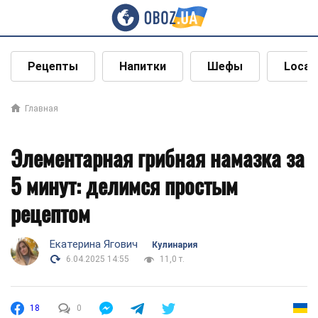
Рецепты
Напитки
Шефы
Local
Главная
Элементарная грибная намазка за
5 минут: делимся простым
рецептом
Екатерина Ягович
Кулинария
6.04.2025 14:55
11,0 т.
18
0