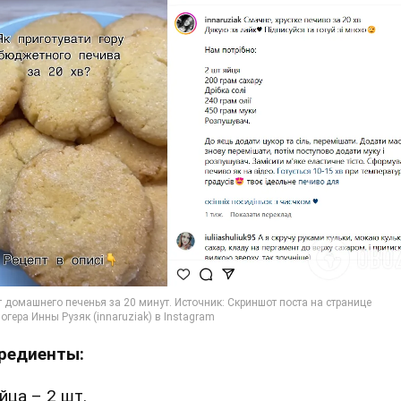
редиенты:
йца – 2 шт.