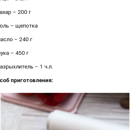
ахар – 200 г
оль – щепотка
асло – 240 г
ука – 450 г
азрыхлитель – 1 ч.л.
соб приготовления: