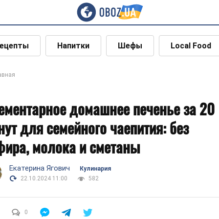
ецепты
Напитки
Шефы
Local Food
авная
ементарное домашнее печенье за 20
нут для семейного чаепития: без
фира, молока и сметаны
Екатерина Ягович
Кулинария
22.10.2024 11:00
582
0