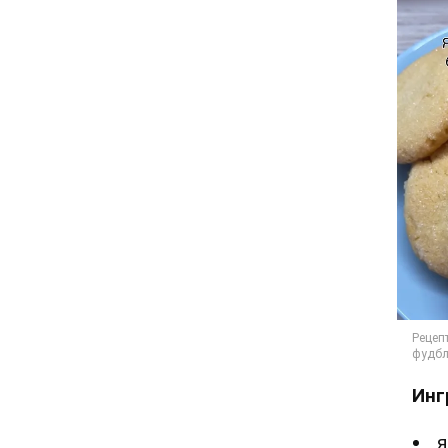
Инг
я