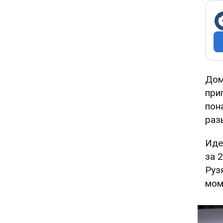
Дом
при
пон
раз
Иде
за 
Рузя
мом