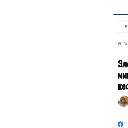
Р
Гл
Эл
ми
ке
0