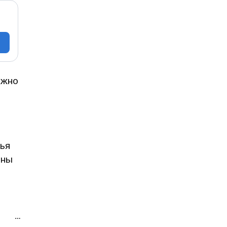
ожно
ья
нны