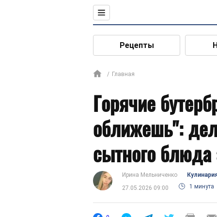
Рецепты
Главная
Горячие бутерб
оближешь": де
сытного блюда 
Ирина Мельниченко
Кулинари
1 минута
27.05.2026 09:00