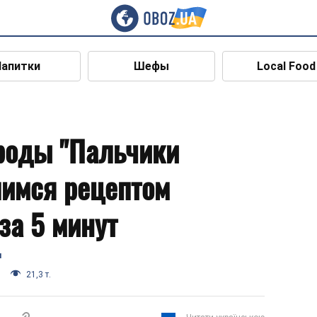
Напитки
Шефы
Local Food
роды "Пальчики
лимся рецептом
за 5 минут
я
21,3 т.