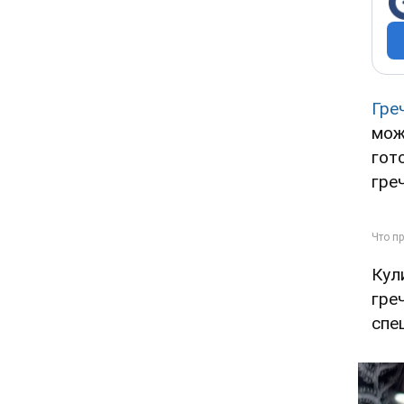
Гре
мож
гот
гре
Кул
гре
спе