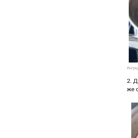
2. 
же 