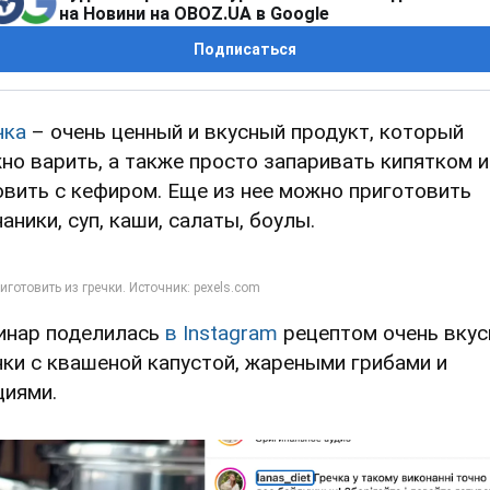
на Новини на OBOZ.UA в Google
Подписаться
чка
– очень ценный и вкусный продукт, который
но варить, а также просто запаривать кипятком и
овить с кефиром. Еще из нее можно приготовить
чаники, суп, каши, салаты, боулы.
инар поделилась
в Instagram
рецептом очень вкус
чки с квашеной капустой, жареными грибами и
циями.