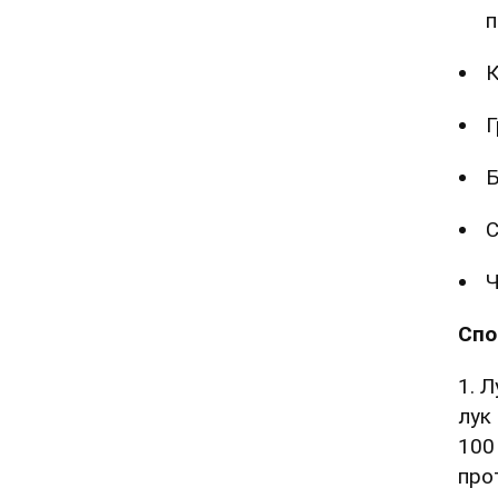
п
К
Г
Б
С
Ч
Спо
1. 
лук
100
про