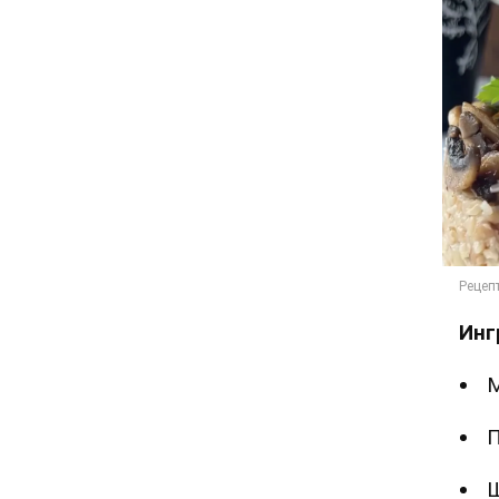
Инг
М
П
Ш