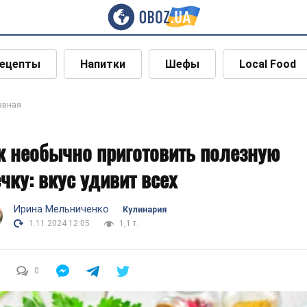
ецепты
Напитки
Шефы
Local Food
авная
к необычно приготовить полезную
ечку: вкус удивит всех
Ирина Мельниченко
Кулинария
1.11.2024 12:05
1,1 т.
0