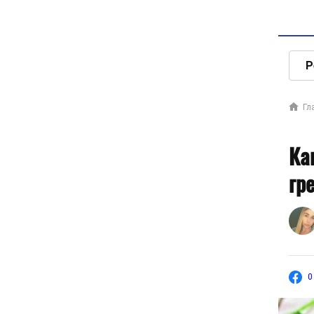
Р
Гл
Ка
гр
0