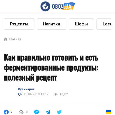
Рецепты
Напитки
Шефы
Local
Главная
Как правильно готовить и есть
ферментированные продукты:
полезный рецепт
Кулинария
25.06.2019 18:17
10,2 т.
7
0