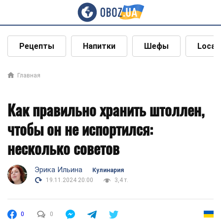
Рецепты
Напитки
Шефы
Local
Главная
Как правильно хранить штоллен,
чтобы он не испортился:
несколько советов
Эрика Ильина
Кулинария
19.11.2024 20:00
3,4 т.
0
0