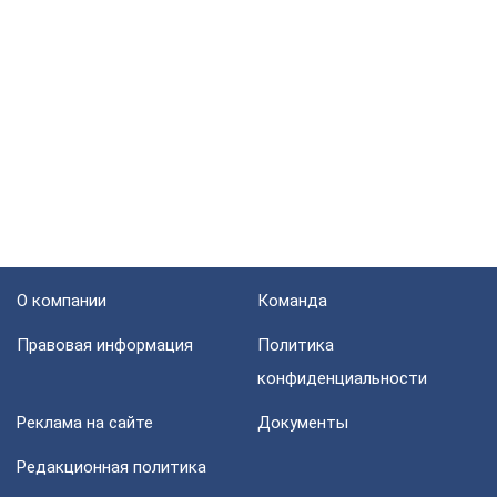
О компании
Команда
Правовая информация
Политика
конфиденциальности
Реклама на сайте
Документы
Редакционная политика
FoodOboz
Рецепты
Напитки
Шефы
Кухни мира
Подборки
Ингредиенты
Блоги
Политика