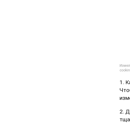
1. 
Что
изм
2. Д
тща