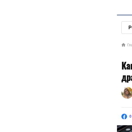
Р
Гл
Ка
др
0