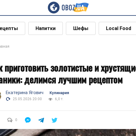
ецепты
Напитки
Шефы
Local Food
авная
к приготовить золотистые и хрустящи
аники: делимся лучшим рецептом
Екатерина Ягович
Кулинария
25.05.2026 20:00
6,0 т.
0