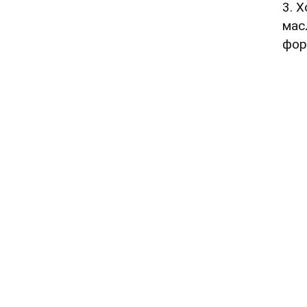
3. 
мас
фор