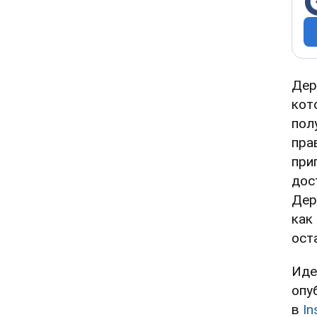
Дер
кот
пол
пра
при
дос
Дер
как
ост
Иде
опу
в
In