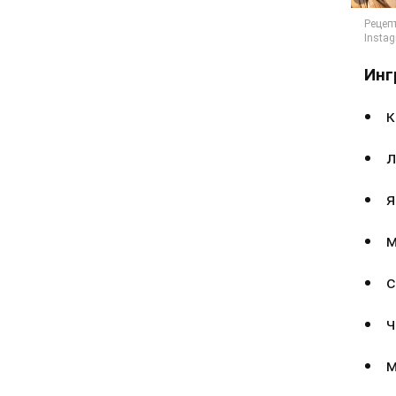
Инг
к
л
я
м
с
ч
м