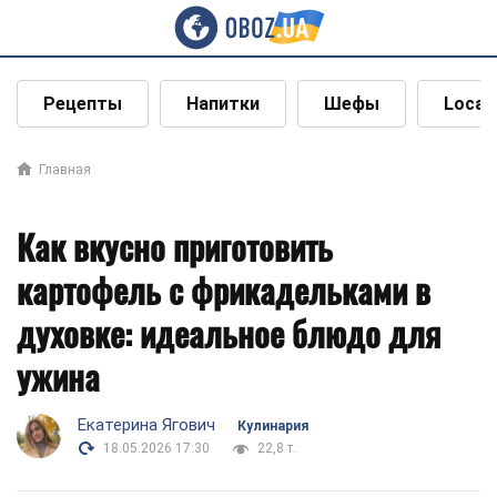
Рецепты
Напитки
Шефы
Local
Главная
Как вкусно приготовить
картофель с фрикадельками в
духовке: идеальное блюдо для
ужина
Екатерина Ягович
Кулинария
18.05.2026 17:30
22,8 т.